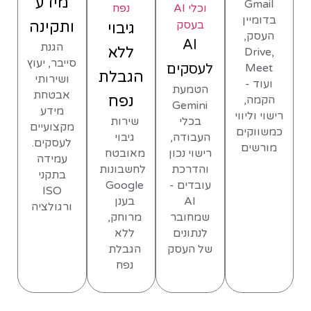
מידע
Gmail
בדומיין
ותקינה
גיבוי
העסק,
AI
הגנת
ללא
Drive,
סייבר, יעוץ
Meet
לעסקים
הגבלת
ושירותי
ועוד -
הטמעת
אבטחת
נפח
הקמה,
Gemini
מידע
רישוי וליווי
בכלי
שירות
מקצועיים
כמשווקים
העבודה,
גיבוי
לעסקים.
מורשים
רישוי נכון
מאובטח
עמידה
והדרכת
לחשבונות
בתקני
עובדים -
Google
ISO
AI
בענן
ורגולציה
שמחובר
מרוחק,
לנתונים
ללא
של העסק
הגבלת
נפח