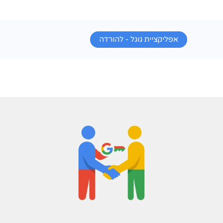
של לקוחות היא ההשקעה הנכונה באתר הע
פוש קולי רגיל מתרגם דיבור לשאילתת טקסט חד-פעמית. Live מנהל שיחה רציפה