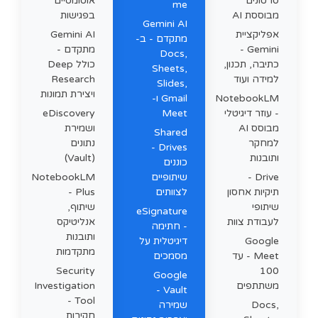
סרטונים
אוטומטיים
me
מבוססת AI
בפגישות
Gemini AI
אפליקציית
Gemini AI
מתקדם - ב-
Gemini -
מתקדם -
Docs,
כתיבה, תכנון,
כולל Deep
Sheets,
למידה ועוד
Research
Slides,
ויצירת תמונות
NotebookLM
Gmail ו-
- עוזר דיגיטלי
eDiscovery
Meet
מבוסס AI
ושמירת
Shared
למחקר
נתונים
Drives -
ותובנות
(Vault)
כוננים
NotebookLM
Drive -
שיתופיים
תיקיות אחסון
Plus -
לצוותים
שיתופי
שיתוף,
eSignature
לעבודת צוות
אנליטיקס
- חתימה
ותובנות
Google
דיגיטלית על
מתקדמות
Meet - עד
מסמכים
Security
100
Google
משתתפים
Investigation
Vault -
Tool -
Docs,
שמירה
חקירות