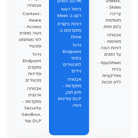
Sheets,
וארכוב נתונים
אבטחה
Slides -
ביטול רעשי
עריכה
Context-
רקע ב-Meet
משותפת
Aware
דוחות ביקורת
בזמן אמת
Access -
מתקדמים ב-
גישה מותנית
אבטחה
Drive
לפי משתמש
ותאימות -
ניהול
ומכשיר
דוחות הגנה
Endpoint
על נתונים
ניהול
בסיסי
Endpoint
AppSheet -
למכשירים
מתקדם
בניית
ניידים
ומדיניות
אפליקציות
אבטחה
מכשירים
ללא תכנות
מתקדמת -
אבטחה
סינון תוכן,
ארגונית
DLP ומדיניות
מתקדמת -
גישה
Security
Sandbox,
DLP ועוד