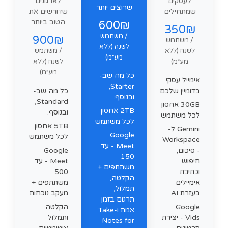
לעסקים
לארגונים
שרוצים יותר
שמתחילים
שדורשים את
הטוב ביותר
600₪
350₪
/ משתמש
900₪
/ משתמש
לשנה (ללא
לשנה (ללא
/ משתמש
מע״מ)
מע״מ)
לשנה (ללא
מע״מ)
כל מה שב-
אימייל עסקי
Starter,
בדומיין שלכם
כל מה שב-
ובנוסף:
Standard,
30GB אחסון
2TB אחסון
ובנוסף:
לכל משתמש
לכל משתמש
5TB אחסון
Gemini ל-
Google
לכל משתמש
Workspace
Meet - עד
- סיכום,
Google
150
חיפוש
Meet - עד
משתתפים +
וכתיבת
500
הקלטה,
אימיילים
משתתפים +
תמלול,
בעזרת AI
מעקב נוכחות
תרגום בזמן
Google
הקלטה
אמת ו-Take
Vids - יצירת
ותמלול
Notes for