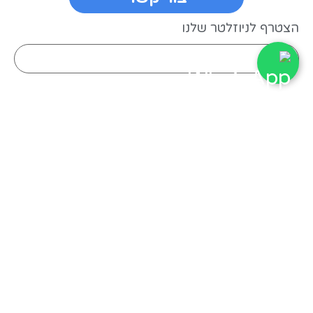
הצטרף לניוזלטר שלנו
טלפון: 02-5858484 |
office@koogler.co.il
ערוץ הווטסאפ שלנו - עדכונים וחדשות טכנולוגיות