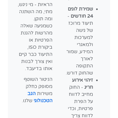
הראיות - מי ניגש,
שמירת לוגים
מתי, מה השתנה
24 חודשים
-
ומה תוקן.
תיעוד מרוכז
כשמגיעה שאלה
של גישה
מהרשות להגנת
למערכות
הפרטיות או
ולמאגרי
ביקורת ISO,
המידע, שמור
התיעוד כבר קיים
לאורך
ואין צורך לבנות
התקופה
אותו בדיעבד.
שהחוק דורש.
הניטור השוטף
זיהוי אירוע
מסופק כחלק
חריג
- החוק
משירות
הגב
מחייב לדווח
הטכנולוגי
שלנו.
על הפרת
פרטיות, וכדי
לדווח צריך