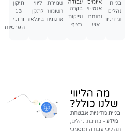
איומים
עבודה
בניית
שמירת
ליווי
תיקון
אנטי-וירוס
בקרה
נהלים
רשומות
לתקן
13
וחומת
ופיקוח
ומדיניות
ארגוניות
בינלאומי
וחוקי
אש
רציף
הפרטיות
מה הליווי
שלנו כולל?
בניית מדיניות אבטחת
מידע
- כתיבת נהלים,
תהליכי עבודה ומסמכי