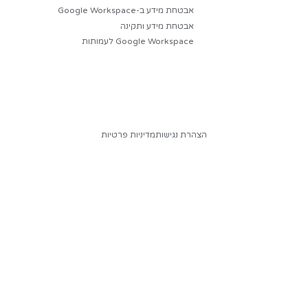
נן לעסקים
נים
הצטרף לניוזלטר שלנו