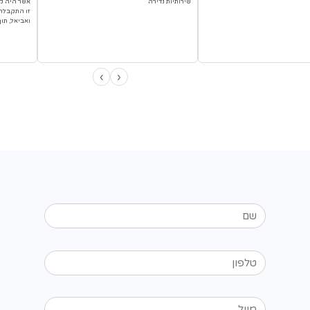
וד איתנו?
הלקוחות שלנו
ם לוין
alon and ella
a
 חודשיים
לפני 5 חודשים
★★★★★
יתי תמיכה היקפית מושלמת עם
עמותת ״אלון ואלה״ קיבלה שירות מצויי
דירה
אשר היה קשוב, זמין ובעיקר אפקטיבי
זו התקבלה תמיכה מקצועית ומקיפה 
ואביאל, תוך מתן קשב לצרכי העמותה.
›
‹