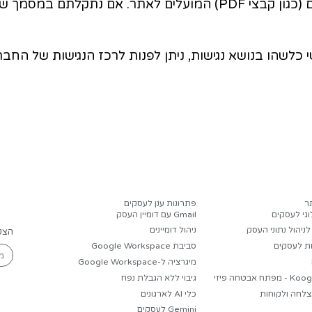
קוס.
 אדג').
פון).
אה מפורטות.
כיבים או תכנים שלא הונגשו במלואם, בעיקר
קים אלה במטרה לשפר את נגישות התכנים.