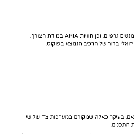
, לרבות אנשים עם מוגבלויות, חווית
האתר הותאם לדרישות הנגישות על פי התקן הישראלי (ת"י 5568) לנגישות תכנים באינטרנט ברמת AA, ובהתאם להנחיות הבינלאומיות של ארגון W3C, מסמך WCAG