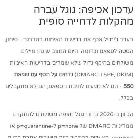
עדכון אכיפה: גוגל עברה
מהקלות לדחייה סופית
בעבר ג'ימייל אכף את דרישות האימות בהדרגה - סימון,
הסטה לספאם וכדומה. היום המצב שונה: מיילים
משולחים בהיקף גדול שלא עומדים בדרישות האימות
(SPF, DKIM ו-DMARC)
נדחים על הסף עם שגיאת
550
- הם לא מגיעים לתיבת הספאם, הם לא מתקבלים
בכלל.
הכיוון ב-2026 ברור: גוגל מצפה משולחים להתקדם
ממדיניות DMARC של p=none ל-p=quarantine או
p=reject. הצעדים במדריך הזה מיישרים אתכם בדיוק