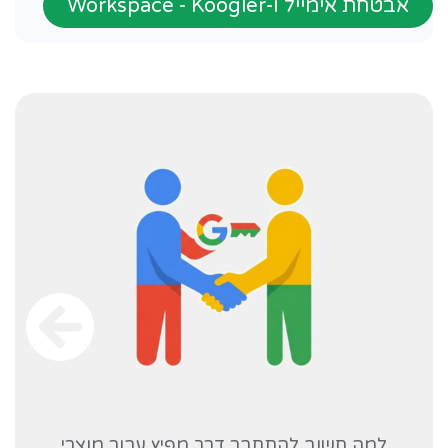
אבטחת אימייל ו-Workspace - Koogler
למה חשוב להתחבר דרך מפיץ עבור מוצרי