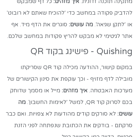
מתקינה תוכנה זדונית.
איך מזהים:
כל דף שמבקש
להדביק פקודה במחשב כדי 'להוכיח שאתם לא רובוט'
או 'לתקן שגיאה'.
מה עושים:
סוגרים את הדף מיד. אף
אתר לגיטימי לא מבקש להריץ פקודות במחשב שלכם.
Quishing - פישינג בקוד QR
במקום קישור, ההודעה מכילה קוד QR שסריקתו
מובילה לדף מזויף - וכך עוקפת את סינון הקישורים של
מערכות האבטחה.
איך מזהים:
מייל או מסמך שדוחק
בכם לסרוק קוד QR, למשל 'לאימות החשבון'.
מה
עושים:
לא סורקים קודים מהודעות לא צפויות. ואם כבר
סרקתם - בודקים את הכתובת שנפתחה לפני הזנת