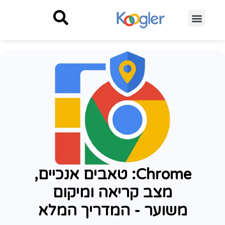
Koogler Key
מערכות לניהול נתוני העסק
פתרונות ענן לעסקים
גב טכנולוגי לעסקים
אוטומציות לעסקים
Chrome: טאבים אנכיים,
מצב קריאה ומיקום
משוער - המדריך המלא