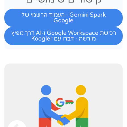
Gemini Spark - העמוד הרשמי של
Google
רכישת Google Workspace ו-AI דרך מפיץ
מורשה - דברו עם Koogler