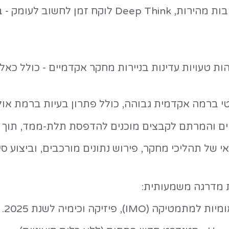
בים בתחומי המדע, המחקר וההנדסה.
בניגוד למודלי AI רגילים שמייצרים תשובות מהירות, Deep Think לוקח זמן לחש
ת מחקר אקדמיים - כולל כאלה שחמקו מב
לל פתרון בעיות ברמת אולימפיאדה בינ