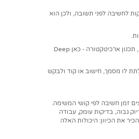
רלוונטיות גם לאנשי מקצוע
 לגשת אליו גם דרך ה-
מנוי Google AI Ultra כולל גם גישה לכל מודלי Gemini המתקדמים, אחסון מורחב ב-Google One, ויכולות AI נוספות ביישומי