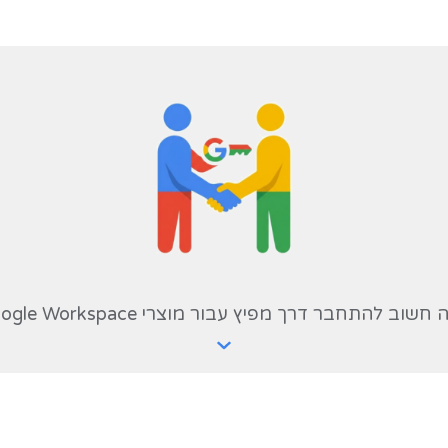
 הנדסית.
ם (אולימפיאדות מתמטיקה, ARC-AGI, Codeforces) מודדים הסקה רב-שלבית - ה
 בניתוחים עסקיים והנדסיים אמיתיים.
דיניות שימוש והדרכת עובדים? זה בדיוק
יון ראשונית ללא עלות.
כום