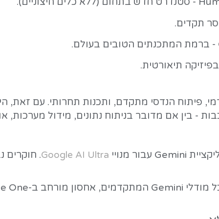
ים להדפסת תלת-ממד, תוך הבנת המבנה 
 נתונים מורכבים, וביצוע סימולציות פיז