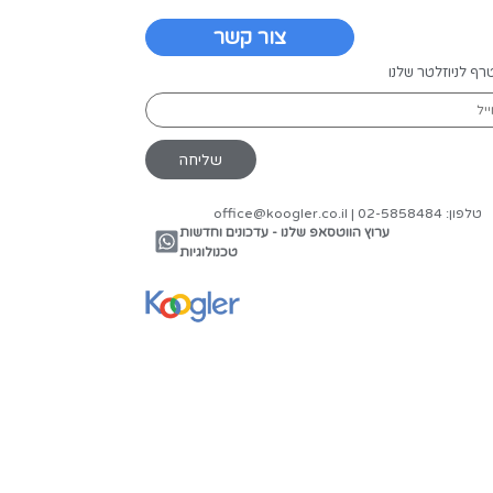
דע והנדסה.
מפיאדות בינלאומיות, ציוני שיא במבחנים כמו ARC-AGI-2 ו-Humanity's Last
רים
יים