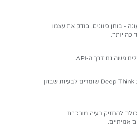
יבה לפני תשובה, ולכן הוא
- ניתוח נתונים מורכב, בדיקת היגיון בחוזה או במפרט, תכנון ארכיטקטורה - כאן Deep
, חישוב או קוד ולבקש
בה לפי קושי המשימה.