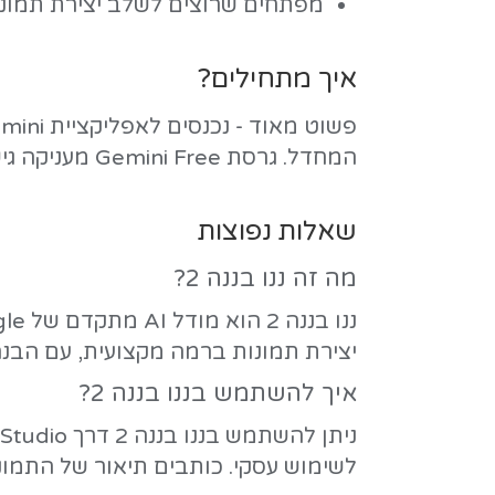
 הבנה, יצירה ועריכה של וידאו. הוא מק
וי הווידאו דרך בקשות בשפה חופשית
ייחסות מולטימודלית לשמירה על אחידות
טקסט, פעולה ותנועה בווידאו