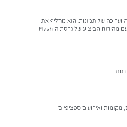
 לשנות את כל התהליך
Go שיצא לאוויר ב-26 בפברואר 2026, ומציע יצירת תמונות ברמה מקצועית
מודל ה-AI החדש של Google ליצירה ועריכה של תמונות. הוא מחליף את