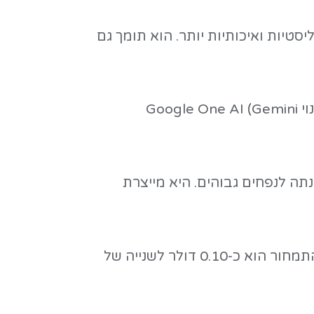
P דרך Gemini API ו-Google AI Studio, וגם ב-Gemini וב-Google Flow. בשלב זה מוגבל לסרטונים