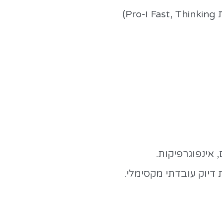
פנורמי לוובסייט, אנכי
ווקיים
- הכל אוטומטית.