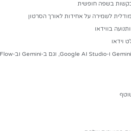
גרסה חסכונית של המודל (שמה הרשמי: gemini-3.1-flash-lite-image) שנב
ה לייצור המוני ולא למשימות מורכבות