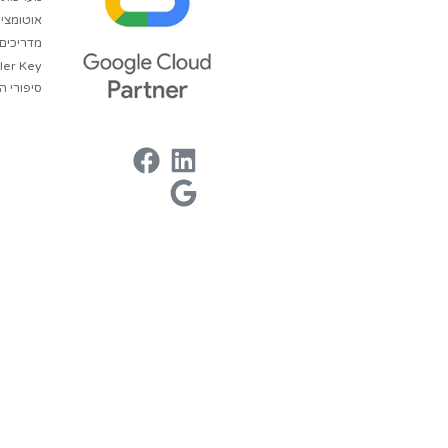
דיווח על אירוע סייב
הסייבר הלאומ
ler Key
אבטחה פיזי ל
גיבוי ללא הגבלת 
Koogler