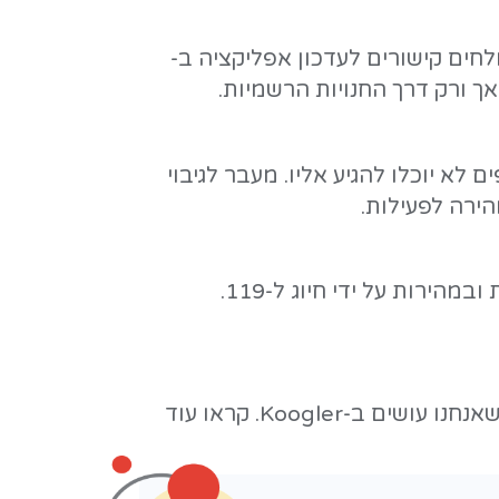
וי הכוללת עותק אחד לפחות שמנותק פיזית מהרשת (Offline/Air-gapped
לות בזמן סביר.
החיצוניות.
.