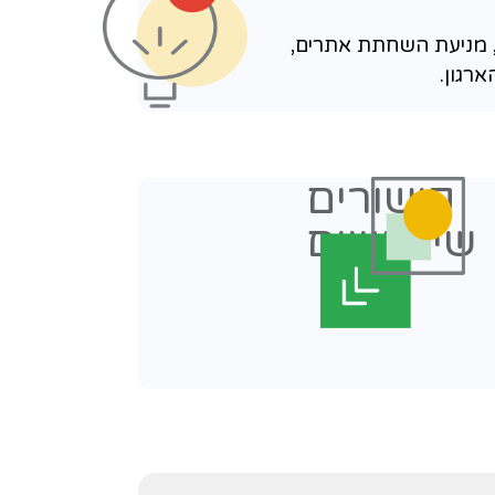
נג ממוקד ומתקפות
 תקינה.
 לעדכון אפליקציה ב-
יע אליו. מעבר לגיבוי
.