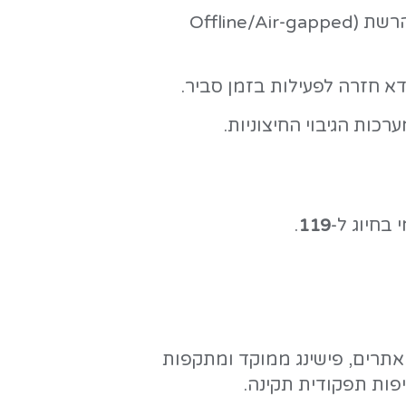
Oref A) ולביטוח הלאומי, עם קישורים זדוניים
לא ישלחו קישורים לעדכון אפליקציה ב-SMS. עדכונים יש לבצע אך ורק דרך