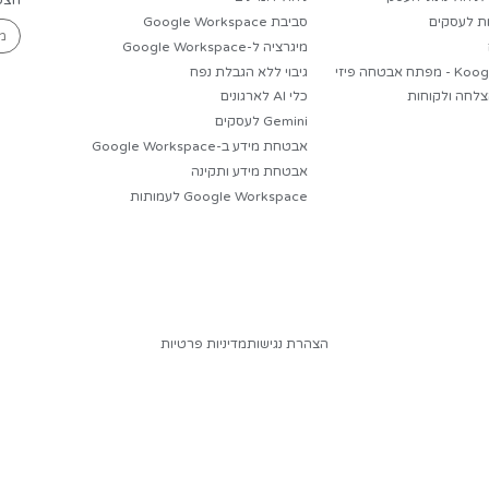
קישו
ר - מערך
שימוש
י
Koog - מפתח
עסק
נפח -