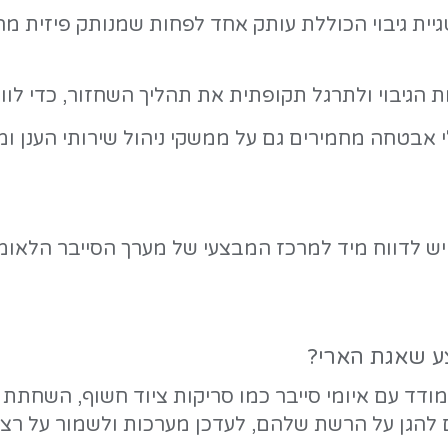
- מופצות הודעות SMS המתחזות לפיקוד העורף (lert
- פיקוד העורף וגופים רשמיים לעולם 
דרות כ'תמיד' (Always) בהגדרות המכשיר.
 הרס הרשת ומתקפות כופר.