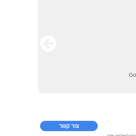
חיוג ל-119.
רוצים לוודא שהסביבה הארגונית שלכם באמת מוגנת, ולא רק ברירות המחדל? זה בדיוק מה שאנחנו עושים ב-Koogler. קראו עוד
ת אתרים,