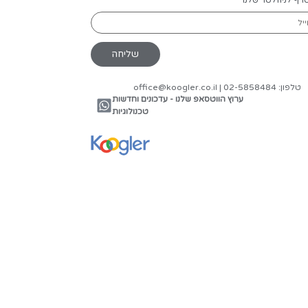
רים
יים