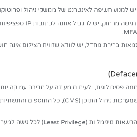
ה, נתבים, בקרים תעשייתיים ומדפסות.
משקי ניהול ופרוטוקולים מיושנים כגון Telnet ו-
דא שזווית הצילום אינה חושפת מתקנים ר